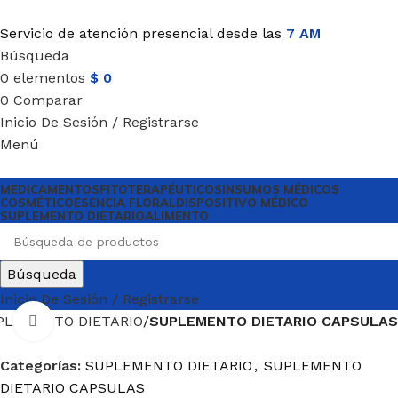
Servicio de atención presencial desde las
7 AM
Búsqueda
0
elementos
$
0
0
Comparar
Inicio De Sesión / Registrarse
Menú
MEDICAMENTOS
FITOTERAPÉUTICOS
INSUMOS MÉDICOS
COSMÉTICO
ESENCIA FLORAL
DISPOSITIVO MÉDICO
SUPLEMENTO DIETARIO
ALIMENTO
Búsqueda
Inicio De Sesión / Registrarse
PLEMENTO DIETARIO
SUPLEMENTO DIETARIO CAPSULAS
Haga Click para agrandar
Categorías:
SUPLEMENTO DIETARIO
,
SUPLEMENTO
DIETARIO CAPSULAS