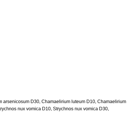
m arsenicosum D30, Chamaelirium luteum D10, Chamaelirium
rychnos nux vomica D10, Strychnos nux vomica D30,