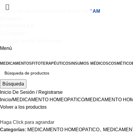
Servicio de atención presencial desde las
7 AM
Búsqueda
0
elementos
$
0
0
Comparar
Inicio De Sesión / Registrarse
Menú
MEDICAMENTOS
FITOTERAPÉUTICOS
INSUMOS MÉDICOS
COSMÉTICO
Búsqueda
Inicio De Sesión / Registrarse
Inicio
MEDICAMENTO HOMEOPATICO
MEDICAMENTO HOM
Volver a los productos
Haga Click para agrandar
Categorías:
MEDICAMENTO HOMEOPATICO
,
MEDICAMEN