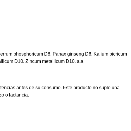
errum phosphoricum D8. Panax ginseng D6. Kalium picricum
icum D10. Zincum metallicum D10. a.a.
rtencias antes de su consumo. Este producto no suple una
o o lactancia.