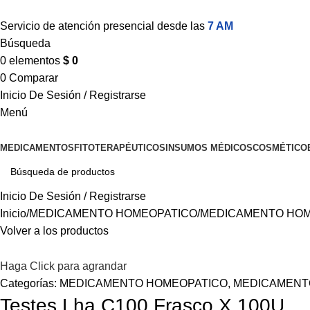
Servicio de atención presencial desde las
7 AM
Búsqueda
0
elementos
$
0
0
Comparar
Inicio De Sesión / Registrarse
Menú
MEDICAMENTOS
FITOTERAPÉUTICOS
INSUMOS MÉDICOS
COSMÉTICO
Inicio De Sesión / Registrarse
Inicio
MEDICAMENTO HOMEOPATICO
MEDICAMENTO HOM
Volver a los productos
Haga Click para agrandar
Categorías:
MEDICAMENTO HOMEOPATICO
,
MEDICAMENT
Testes Lha C100 Frasco X 100U