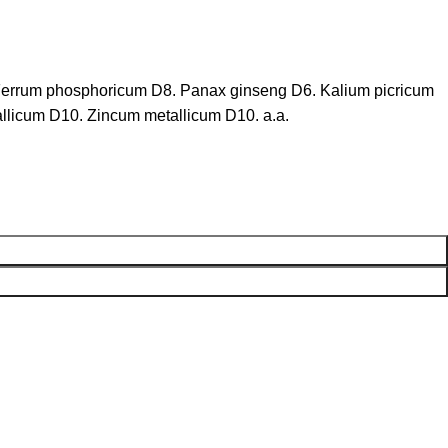
errum phosphoricum D8. Panax ginseng D6. Kalium picricum
icum D10. Zincum metallicum D10. a.a.