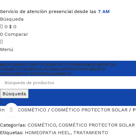
Servicio de atención presencial desde las
7 AM
Búsqueda
0
$
0
0
Comparar
Menú
MEDICAMENTOS
FITOTERAPÉUTICOS
INSUMOS MÉDICOS
COSMÉTICO
ESENCIA FLORAL
DISPOSITIVO MÉDICO
SUPLEMENTO DIETARIO
ALIMENTO
Búsqueda
Inicio
COSMÉTICO
COSMÉTICO PROTECTOR SOLAR
P
Haga Click para agrandar
Categorías:
COSMÉTICO
,
COSMÉTICO PROTECTOR SOLAR
Etiquetas:
HOMEOPATIA HEEL
,
TRATAMIENTO