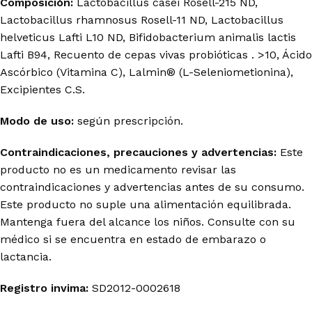
Composición:
Lactobacillus casei Rosell-215 ND,
Lactobacillus rhamnosus Rosell-11 ND, Lactobacillus
helveticus Lafti L10 ND, Bifidobacterium animalis lactis
Lafti B94, Recuento de cepas vivas probióticas . >10, Ácido
Ascórbico (Vitamina C), Lalmin® (L-Seleniometionina),
Excipientes C.S.
Modo de uso:
según prescripción.
Contraindicaciones, precauciones y advertencias:
Este
producto no es un medicamento revisar las
contraindicaciones y advertencias antes de su consumo.
Este producto no suple una alimentación equilibrada.
Mantenga fuera del alcance los niños. Consulte con su
médico si se encuentra en estado de embarazo o
lactancia.
Registro invima
:
SD2012-0002618