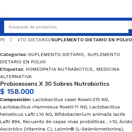
PLEMENTO DIETARIO
SUPLEMENTO DIETARIO EN POLVO
Haga Click para agrandar
Categorías:
SUPLEMENTO DIETARIO
,
SUPLEMENTO
DIETARIO EN POLVO
Etiquetas:
HOMEOPATIA NUTRABIOTICS
,
MEDICINA
ALTERNATIVA
Probioessens X 30 Sobres Nutrabiotics
$
158.000
Composición:
Lactobacillus casei Rosell-215 ND,
Lactobacillus rhamnosus Rosell-11 ND, Lactobacillus
helveticus Lafti L10 ND, Bifidobacterium animalis lactis
Lafti B94, Recuento de cepas vivas probióticas . >10, Ácido
Ascórbico (Vitamina C), Lalmin® (L-Seleniometionina),