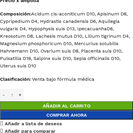
Precio
x
ampolla
Composición:
Acidum cis-aconiticum D10, Apisinum D8,
Cypripedium D4, Hydrastis canadensis D6, Aquilegia
vulgaris D4, Hypophysis suis D13, IpecacuanhaD6,
Kreosotum D8, Lachesis mutus D10, Lilium tigrinum D4,
Magnesium phosphoricum D10, Mercurius solubilis
Hahnemann D10, Ovarium suis D8, Placenta suis D10,
Pulsatilla D18, Salpinx suis D10, Sepia officinalis D10,
Uterus suis D10
Clasificación:
Venta bajo fórmula médica
AÑADIR AL CARRITO
COMPRAR AHORA
Añadir a lista de deseos
Añadir para comparar