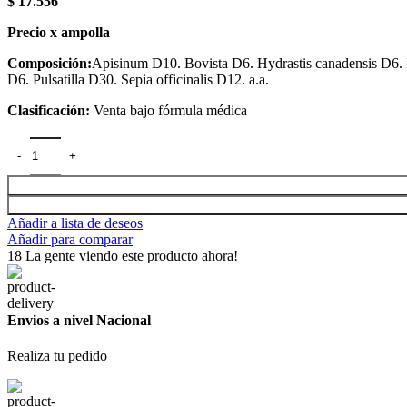
$
17.556
Precio
x
ampolla
Composición:
Apisinum D10. Bovista D6. Hydrastis canadensis D6. 
D6. Pulsatilla D30. Sepia officinalis D12. a.a.
Clasificación:
Venta bajo fórmula médica
Ovafem Ampolla LHA cantidad
Añadir a lista de deseos
Añadir para comparar
18
La gente viendo este producto ahora!
Envios a nivel Nacional
Realiza tu pedido