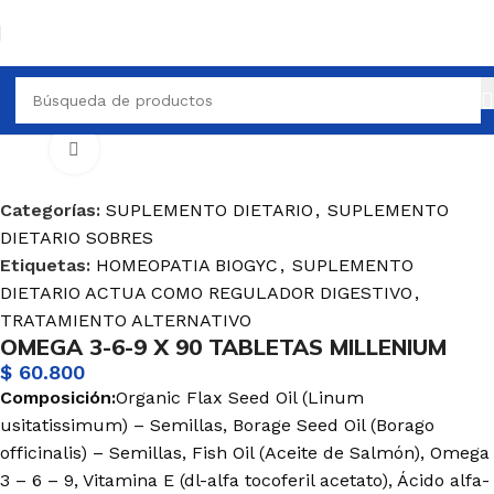
SUPLEMENTO DIETARIO
SUPLEMENTO DIETARIO SOBRES
Haga Click para agrandar
Categorías:
SUPLEMENTO DIETARIO
,
SUPLEMENTO
DIETARIO SOBRES
Etiquetas:
HOMEOPATIA BIOGYC
,
SUPLEMENTO
DIETARIO ACTUA COMO REGULADOR DIGESTIVO
,
TRATAMIENTO ALTERNATIVO
OMEGA 3-6-9 X 90 TABLETAS MILLENIUM
$
60.800
Composición:
Organic Flax Seed Oil (Linum
usitatissimum) – Semillas, Borage Seed Oil (Borago
officinalis) – Semillas, Fish Oil (Aceite de Salmón), Omega
3 – 6 – 9, Vitamina E (dl-alfa tocoferil acetato), Ácido alfa-