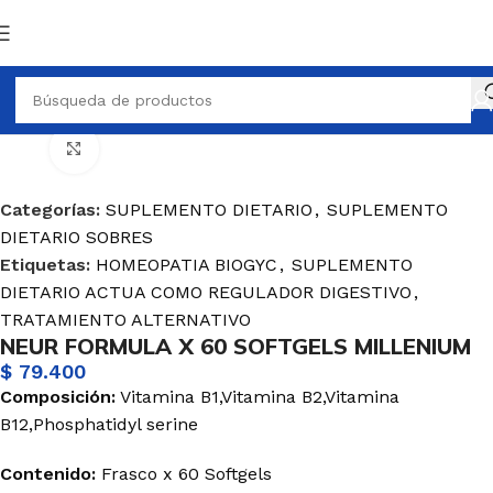
SUPLEMENTO DIETARIO
SUPLEMENTO DIETARIO SOBRES
Haga Click para agrandar
Categorías:
SUPLEMENTO DIETARIO
,
SUPLEMENTO
DIETARIO SOBRES
Etiquetas:
HOMEOPATIA BIOGYC
,
SUPLEMENTO
DIETARIO ACTUA COMO REGULADOR DIGESTIVO
,
TRATAMIENTO ALTERNATIVO
NEUR FORMULA X 60 SOFTGELS MILLENIUM
$
79.400
Composición:
Vitamina B1,Vitamina B2,Vitamina
B12,Phosphatidyl serine
Contenido:
Frasco x 60 Softgels