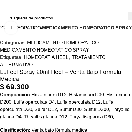
TO HOMEOPATICO
MEDICAMENTO HOMEOPATICO SPRAY
Haga Click para agrandar
Categorías:
MEDICAMENTO HOMEOPATICO
,
MEDICAMENTO HOMEOPATICO SPRAY
Etiquetas:
HOMEOPATIA HEEL
,
TRATAMIENTO
ALTERNATIVO
Luffeel Spray 20ml Heel – Venta Bajo Formula
Medica
$
69.300
Composición:
Histaminum D12, Histaminum D30, Histaminum
D200, Luffa operculata D4, Luffa operculata D12, Luffa
operculata D30, Sulfur D12, Sulfur D30, Sulfur D200, Thryallis
glauca D4, Thryallis glauca D12, Thryallis glauca D30,
Clasificación:
Venta bajo fórmula médica