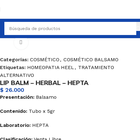
Inicio
COSMÉTICO
COSMÉTICO BALSAMO
Haga Click para agrandar
Categorías:
COSMÉTICO
,
COSMÉTICO BALSAMO
Etiquetas:
HOMEOPATIA HEEL
,
TRATAMIENTO
ALTERNATIVO
LIP BALM – HERBAL – HEPTA
$
26.000
Presentación:
Balsamo
Contenido:
Tubo x 5gr
Laboratorio:
HEPTA
Clasificación:
Venta Libre