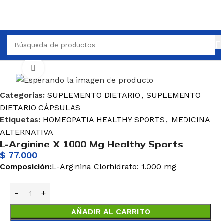
PLEMENTO DIETARIO
SUPLEMENTO DIETARIO CÁPSULAS
Haga Click para agrandar
Categorías:
SUPLEMENTO DIETARIO
,
SUPLEMENTO
DIETARIO CÁPSULAS
Etiquetas:
HOMEOPATIA HEALTHY SPORTS
,
MEDICINA
ALTERNATIVA
L-Arginine X 1000 Mg Healthy Sports
$
77.000
Composición:
L-Arginina Clorhidrato: 1.000 mg
AÑADIR AL CARRITO