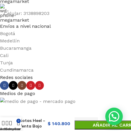
Celular: 3138898203
Envíos a nivel nacional
Bogotá
Medellín
Bucaramanga
Cali
Tunja
Cundinamarca
Redes sociales
Medios de pago
Gelsemium-
Homaccord
Gotas Heel –
0
$
140.800
AÑADIR AL CAR
Venta Bajo
ta de deseos
Menú
Comparar
Carro