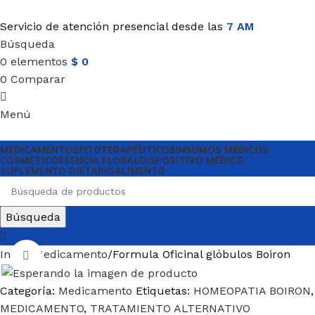
Servicio de atención presencial desde las
7 AM
Búsqueda
0
elementos
$
0
0
Comparar
Menú
MEDICAMENTOS
FITOTERAPÉUTICOS
INSUMOS MÉDICOS
COSMÉTICO
ESENCIA FLORAL
DISPOSITIVO MÉDICO
SUPLEMENTO DIETARIO
ALIMENTO
Búsqueda
Inicio
Medicamento
Formula Oficinal glóbulos Boiron
Haga Click para agrandar
Categoría:
Medicamento
Etiquetas:
HOMEOPATIA BOIRON
,
MEDICAMENTO
,
TRATAMIENTO ALTERNATIVO