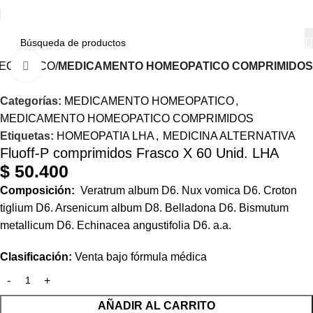
EOPATICO
MEDICAMENTO HOMEOPATICO COMPRIMIDOS
Haga Click para agrandar
Categorías:
MEDICAMENTO HOMEOPATICO
,
MEDICAMENTO HOMEOPATICO COMPRIMIDOS
Etiquetas:
HOMEOPATIA LHA
,
MEDICINA ALTERNATIVA
Fluoff-P comprimidos Frasco X 60 Unid. LHA
$
50.400
Composición:
Veratrum album D6. Nux vomica D6. Croton
tiglium D6. Arsenicum album D8. Belladona D6. Bismutum
metallicum D6. Echinacea angustifolia D6. a.a.
Clasificación:
Venta bajo fórmula médica
AÑADIR AL CARRITO