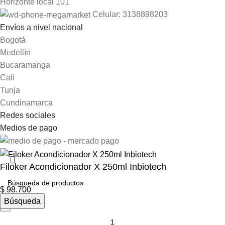
Horizonte local 101
Celular: 3138898203
Envíos a nivel nacional
Bogotá
Medellín
Bucaramanga
Cali
Tunja
Cundinamarca
Redes sociales
Medios de pago
Filoker Acondicionador X 250ml Inbiotech
$
98.700
Búsqueda