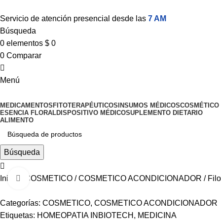
Servicio de atención presencial desde las
7 AM
Búsqueda
0
elementos
$
0
0
Comparar
Menú
MEDICAMENTOS
FITOTERAPÉUTICOS
INSUMOS MÉDICOS
COSMÉTICO
ESENCIA FLORAL
DISPOSITIVO MÉDICO
SUPLEMENTO DIETARIO
ALIMENTO
Búsqueda
Inicio
COSMETICO
COSMETICO ACONDICIONADOR
Fil
Haga Click para agrandar
Categorías:
COSMETICO
,
COSMETICO ACONDICIONADOR
Etiquetas:
HOMEOPATIA INBIOTECH
,
MEDICINA