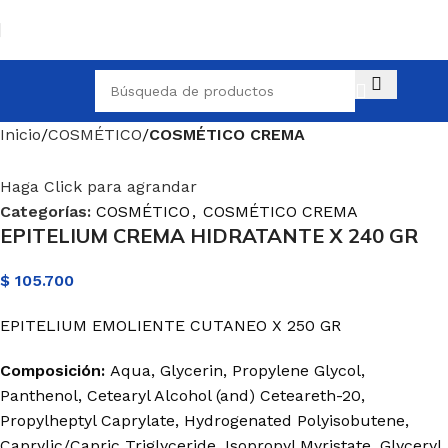
Inicio
COSMÉTICO
COSMÉTICO CREMA
Haga Click para agrandar
Categorías:
COSMÉTICO
,
COSMÉTICO CREMA
EPITELIUM CREMA HIDRATANTE X 240 GR
$
105.700
EPITELIUM EMOLIENTE CUTANEO X 250 GR
Composición:
Aqua, Glycerin, Propylene Glycol,
Panthenol, Cetearyl Alcohol (and) Ceteareth-20,
Propylheptyl Caprylate, Hydrogenated Polyisobutene,
Caprylic/Capric Triglyceride, Isopropyl Myristate, Glyceryl