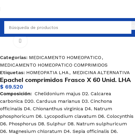
EOPATICO
MEDICAMENTO HOMEOPATICO COMPRIMIDOS
Haga Click para agrandar
Categorías:
MEDICAMENTO HOMEOPATICO
,
MEDICAMENTO HOMEOPATICO COMPRIMIDOS
Etiquetas:
HOMEOPATIA LHA
,
MEDICINA ALTERNATIVA
Epachel comprimidos Frasco X 60 Unid. LHA
$
69.520
Composición:
Chelidonium majus D2. Calcarea
carbonica D20. Carduus marianus D3. Cinchona
officinalis D4. Chionanthus virginica D4. Natrum
phosphoricum D6. Lycopodium clavatum D6. Colocynthis
D6. Phosphorus D8. Sulphur D8. Natrum sulphuricum
D6. Magnesium chloratum D4. Sepia officinalis D6.