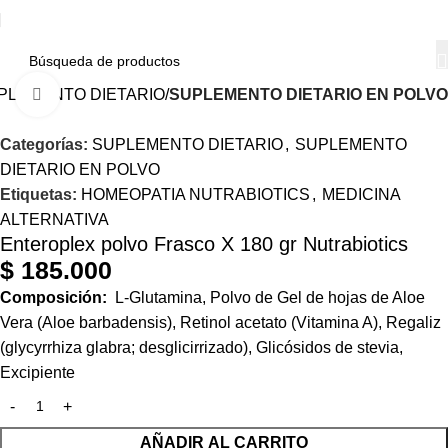
PLEMENTO DIETARIO
SUPLEMENTO DIETARIO EN POLVO
Haga Click para agrandar
Categorías:
SUPLEMENTO DIETARIO
,
SUPLEMENTO
DIETARIO EN POLVO
Etiquetas:
HOMEOPATIA NUTRABIOTICS
,
MEDICINA
ALTERNATIVA
Enteroplex polvo Frasco X 180 gr Nutrabiotics
$
185.000
Composición:
L-Glutamina, Polvo de Gel de hojas de Aloe
Vera (Aloe barbadensis), Retinol acetato (Vitamina A), Regaliz
(glycyrrhiza glabra; desglicirrizado), Glicósidos de stevia,
Excipiente
AÑADIR AL CARRITO