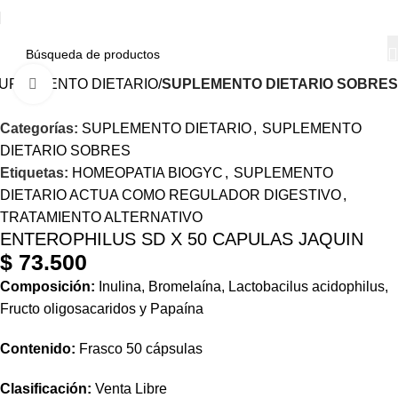
UPLEMENTO DIETARIO
SUPLEMENTO DIETARIO SOBRES
Haga Click para agrandar
Categorías:
SUPLEMENTO DIETARIO
,
SUPLEMENTO
DIETARIO SOBRES
Etiquetas:
HOMEOPATIA BIOGYC
,
SUPLEMENTO
DIETARIO ACTUA COMO REGULADOR DIGESTIVO
,
TRATAMIENTO ALTERNATIVO
ENTEROPHILUS SD X 50 CAPULAS JAQUIN
$
73.500
Composición:
Inulina, Bromelaína, Lactobacilus acidophilus,
Fructo oligosacaridos y Papaína
Contenido:
Frasco 50 cápsulas
Clasificación:
Venta Libre