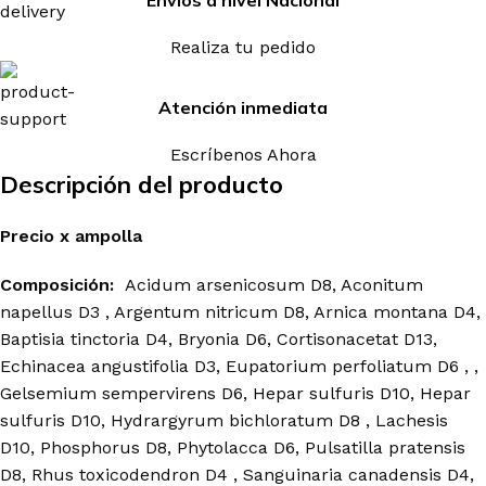
Envios a nivel Nacional
Realiza tu pedido
Atención inmediata
Escríbenos Ahora
Descripción del producto
Precio
x
ampolla
Composición:
Acidum arsenicosum D8, Aconitum
napellus D3 , Argentum nitricum D8, Arnica montana D4,
Baptisia tinctoria D4, Bryonia D6, Cortisonacetat D13,
Echinacea angustifolia D3, Eupatorium perfoliatum D6 , ,
Gelsemium sempervirens D6, Hepar sulfuris D10, Hepar
sulfuris D10, Hydrargyrum bichloratum D8 , Lachesis
D10, Phosphorus D8, Phytolacca D6, Pulsatilla pratensis
D8, Rhus toxicodendron D4 , Sanguinaria canadensis D4,