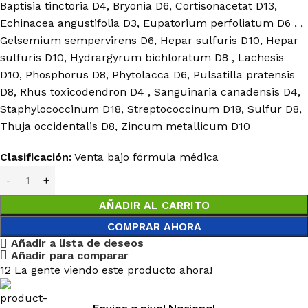
Baptisia tinctoria D4, Bryonia D6, Cortisonacetat D13,
Echinacea angustifolia D3, Eupatorium perfoliatum D6 , ,
Gelsemium sempervirens D6, Hepar sulfuris D10, Hepar
sulfuris D10, Hydrargyrum bichloratum D8 , Lachesis
D10, Phosphorus D8, Phytolacca D6, Pulsatilla pratensis
D8, Rhus toxicodendron D4 , Sanguinaria canadensis D4,
Staphylococcinum D18, Streptococcinum D18, Sulfur D8,
Thuja occidentalis D8, Zincum metallicum D10
Clasificación:
Venta bajo fórmula médica
AÑADIR AL CARRITO
COMPRAR AHORA
Añadir a lista de deseos
Añadir para comparar
12
La gente viendo este producto ahora!