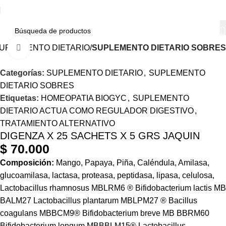
UPLEMENTO DIETARIO
SUPLEMENTO DIETARIO SOBRES
Haga Click para agrandar
Categorías:
SUPLEMENTO DIETARIO
,
SUPLEMENTO
DIETARIO SOBRES
Etiquetas:
HOMEOPATIA BIOGYC
,
SUPLEMENTO
DIETARIO ACTUA COMO REGULADOR DIGESTIVO
,
TRATAMIENTO ALTERNATIVO
DIGENZA X 25 SACHETS X 5 GRS JAQUIN
$
70.000
Composición:
Mango, Papaya, Piña, Caléndula, Amilasa,
glucoamilasa, lactasa, proteasa, peptidasa, lipasa, celulosa,
Lactobacillus rhamnosus MBLRM6 ® Bifidobacterium lactis MB
BALM27 Lactobacillus plantarum MBLPM27 ® Bacillus
coagulans MBBCM9® Bifidobacterium breve MB BBRM60
Bifidobacterium longum MBBBLM15® Lactobacillus