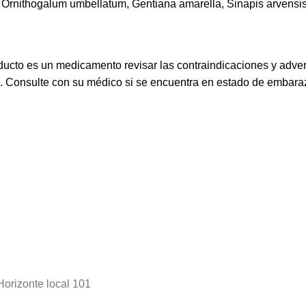
 Ornithogalum umbellatum, Gentiana amarella, Sinapis arvensi
ucto es un medicamento revisar las contraindicaciones y adve
s. Consulte con su médico si se encuentra en estado de embaraz
Horizonte local 101