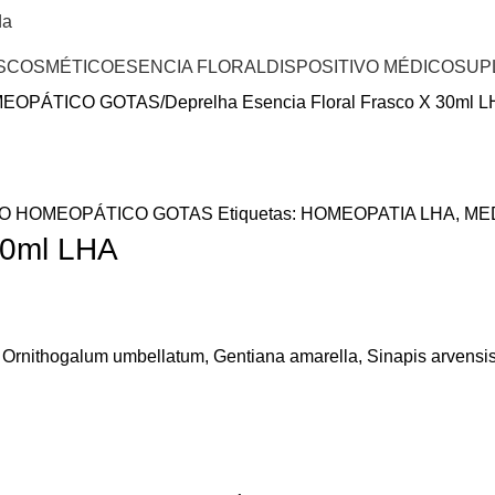
da
S
COSMÉTICO
ESENCIA FLORAL
DISPOSITIVO MÉDICO
SUP
EOPÁTICO GOTAS
Deprelha Esencia Floral Frasco X 30ml 
O HOMEOPÁTICO GOTAS
Etiquetas:
HOMEOPATIA LHA
,
ME
30ml LHA
 Ornithogalum umbellatum, Gentiana amarella, Sinapis arvensi