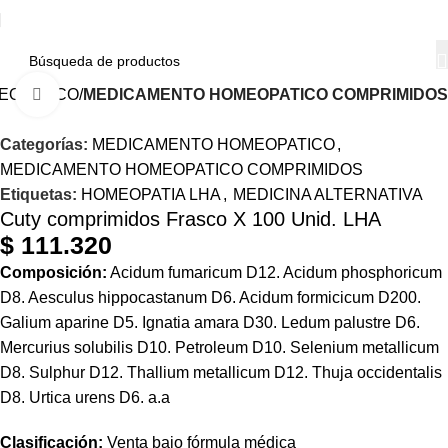
EOPATICO
MEDICAMENTO HOMEOPATICO COMPRIMIDOS
Haga Click para agrandar
Categorías:
MEDICAMENTO HOMEOPATICO
,
MEDICAMENTO HOMEOPATICO COMPRIMIDOS
Etiquetas:
HOMEOPATIA LHA
,
MEDICINA ALTERNATIVA
Cuty comprimidos Frasco X 100 Unid. LHA
$
111.320
Composición:
Acidum fumaricum D12. Acidum phosphoricum
D8. Aesculus hippocastanum D6. Acidum formicicum D200.
Galium aparine D5. Ignatia amara D30. Ledum palustre D6.
Mercurius solubilis D10. Petroleum D10. Selenium metallicum
D8. Sulphur D12. Thallium metallicum D12. Thuja occidentalis
D8. Urtica urens D6. a.a
Clasificación:
Venta bajo fórmula médica