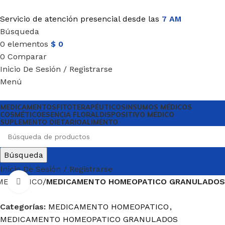
Servicio de atención presencial desde las
7 AM
Búsqueda
0
elementos
$
0
0
Comparar
Inicio De Sesión / Registrarse
Menú
MEDICAMENTOS
FITOTERAPÉUTICOS
INSUMOS MÉDICOS
COSMÉTICO
ESENCIA FLORAL
DISPOSITIVO MÉDICO
SUPLEMENTO DIETARIO
ALIMENTO
Búsqueda
Inicio De Sesión / Registrarse
MEOPATICO
MEDICAMENTO HOMEOPATICO GRANULADOS
Haga Click para agrandar
Categorías:
MEDICAMENTO HOMEOPATICO
,
MEDICAMENTO HOMEOPATICO GRANULADOS