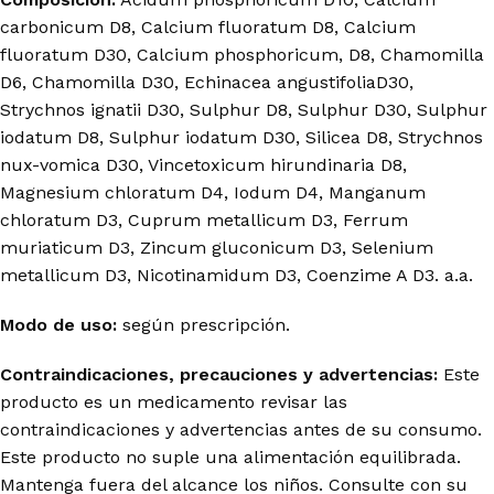
carbonicum D8, Calcium fluoratum D8, Calcium
fluoratum D30, Calcium phosphoricum, D8, Chamomilla
D6, Chamomilla D30, Echinacea angustifoliaD30,
Strychnos ignatii D30, Sulphur D8, Sulphur D30, Sulphur
iodatum D8, Sulphur iodatum D30, Silicea D8, Strychnos
nux-vomica D30, Vincetoxicum hirundinaria D8,
Magnesium chloratum D4, Iodum D4, Manganum
chloratum D3, Cuprum metallicum D3, Ferrum
muriaticum D3, Zincum gluconicum D3, Selenium
metallicum D3, Nicotinamidum D3, Coenzime A D3. a.a.
Modo de uso:
según prescripción.
Contraindicaciones, precauciones y advertencias:
Este
producto es un medicamento revisar las
contraindicaciones y advertencias antes de su consumo.
Este producto no suple una alimentación equilibrada.
Mantenga fuera del alcance los niños. Consulte con su