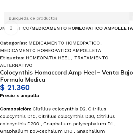
OMEOPATICO
MEDICAMENTO HOMEOPATICO AMPOLLETA
Haga Click para agrandar
Categorías:
MEDICAMENTO HOMEOPATICO
,
MEDICAMENTO HOMEOPATICO AMPOLLETA
Etiquetas:
HOMEOPATIA HEEL
,
TRATAMIENTO
ALTERNATIVO
Colocynthis Homaccord Amp Heel – Venta Bajo
Formula Medica
$
21.360
Precio
x
ampolla
Composición:
Citrillus colocynthis D2, Citrillus
colocynthis D10, Citrillus colocynthis D30, Citrillus
colocynthis D200 , Gnaphalium polycephalum D1 ,
Gnaphalium polycephalum D10 , Gnaphalium