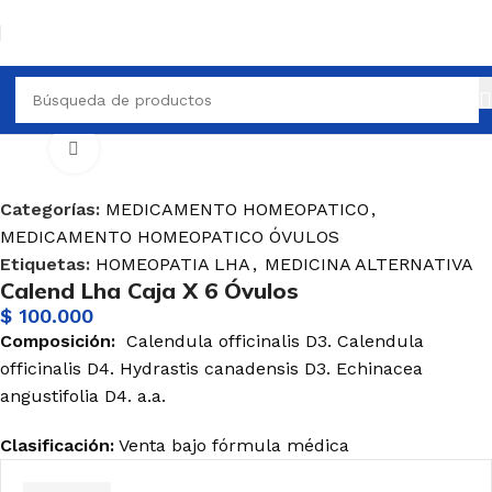
O HOMEOPATICO
MEDICAMENTO HOMEOPATICO ÓVULOS
Haga Click para agrandar
Categorías:
MEDICAMENTO HOMEOPATICO
,
MEDICAMENTO HOMEOPATICO ÓVULOS
Etiquetas:
HOMEOPATIA LHA
,
MEDICINA ALTERNATIVA
Calend Lha Caja X 6 Óvulos
$
100.000
Composición:
Calendula
officinalis
D3.
Calendula
officinalis
D4.
Hydrastis
canadensis
D3.
Echinacea
angustifolia
D4. a.a.
Clasificación:
Venta
bajo
fórmula
médica