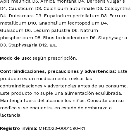
Apis mellifica D6. Arnica montana D4. Berberis vulgaris
D4. Causticum D8. Colchicum autumnale D6. Colocynthis
D4. Dulcamara D3. Eupatorium perfoliatum D3. Ferrum
metallicum D10. Gnaphalium leontopodium D4.
Guaiacum D6. Ledum palustre D6. Natrum
phosphoricum D8. Rhus toxicodendron D6. Staphysagria
D3. Staphysagria D12. a.a.
Modo de uso:
según prescripción.
Contraindicaciones, precauciones y advertencias:
Este
producto es un medicamento revisar las
contraindicaciones y advertencias antes de su consumo.
Este producto no suple una alimentación equilibrada.
Mantenga fuera del alcance los niños. Consulte con su
médico si se encuentra en estado de embarazo o
lactancia.
Registro
invima
:
MH2023-0001590-R1