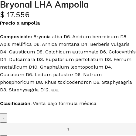
Bryonal LHA Ampolla
$
17.556
Precio
x
ampolla
Composición:
Bryonia alba D6. Acidum benzoicum D8.
Apis mellifica D6. Arnica montana D4. Berberis vulgaris
D4. Causticum D8. Colchicum autumnale D6. Colocynthis
D4. Dulcamara D3. Eupatorium perfoliatum D3. Ferrum
metallicum D10. Gnaphalium leontopodium D4.
Guaiacum D6. Ledum palustre D6. Natrum
phosphoricum D8. Rhus toxicodendron D6. Staphysagria
D3. Staphysagria D12. a.a.
Clasificación:
Venta bajo fórmula médica