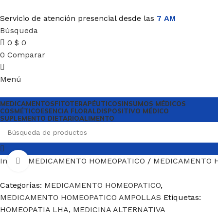
Servicio de atención presencial desde las
7 AM
Búsqueda
0
$
0
0
Comparar
Menú
MEDICAMENTOS
FITOTERAPÉUTICOS
INSUMOS MÉDICOS
COSMÉTICO
ESENCIA FLORAL
DISPOSITIVO MÉDICO
SUPLEMENTO DIETARIO
ALIMENTO
Inicio
MEDICAMENTO HOMEOPATICO
MEDICAMENTO 
Haga Click para agrandar
Categorías:
MEDICAMENTO HOMEOPATICO
,
MEDICAMENTO HOMEOPATICO AMPOLLAS
Etiquetas:
HOMEOPATIA LHA
,
MEDICINA ALTERNATIVA