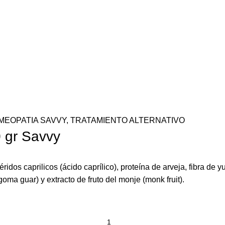
MEOPATIA SAVVY
,
TRATAMIENTO ALTERNATIVO
 gr Savvy
idos caprilicos (ácido caprílico), proteína de arveja, fibra de yuc
ma guar) y extracto de fruto del monje (monk fruit).