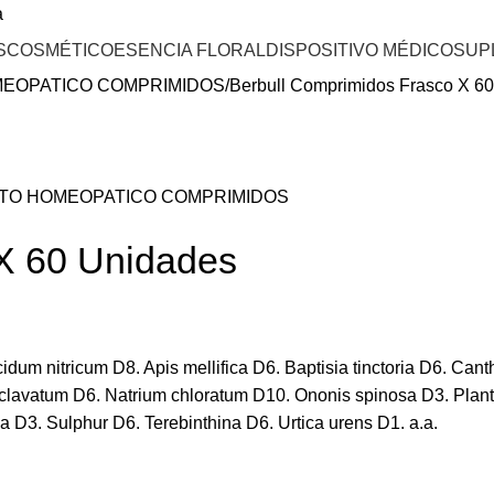
a
S
COSMÉTICO
ESENCIA FLORAL
DISPOSITIVO MÉDICO
SUP
EOPATICO COMPRIMIDOS
Berbull Comprimidos Frasco X 6
TO HOMEOPATICO COMPRIMIDOS
X 60 Unidades
idum nitricum D8. Apis mellifica D6. Baptisia tinctoria D6. Ca
clavatum D6. Natrium chloratum D10. Ononis spinosa D3. Plant
 D3. Sulphur D6. Terebinthina D6. Urtica urens D1. a.a.