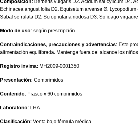
Composición:
Berberis vulgaris D2. Acidum salicylicum D4. Ac
Echinacea angustifolia D2. Equisetum arvense Ø. Lycopodium 
Sabal serrulata D2. Scrophularia nodosa D3. Solidago virgaurea
Modo de uso:
según prescripción.
Contraindicaciones, precauciones y advertencias:
Este prod
alimentación equilibrada. Mantenga fuera del alcance los niño
Registro
invima
:
MH2009-0001350
Presentación:
Comprimidos
Contenido:
Frasco x 60 comprimidos
Laboratorio:
LHA
Clasificación:
Venta bajo fórmula médica