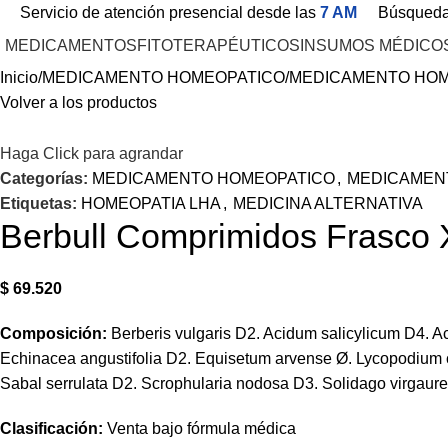
Servicio de atención presencial desde las
7 AM
Búsqued
MEDICAMENTOS
FITOTERAPÉUTICOS
INSUMOS MÉDICO
Inicio
MEDICAMENTO HOMEOPATICO
MEDICAMENTO HOM
Volver a los productos
Haga Click para agrandar
Categorías:
MEDICAMENTO HOMEOPATICO
,
MEDICAMEN
Etiquetas:
HOMEOPATIA LHA
,
MEDICINA ALTERNATIVA
Berbull Comprimidos Frasco 
$
69.520
Composición:
Berberis vulgaris D2. Acidum salicylicum D4. Ac
Echinacea angustifolia D2. Equisetum arvense Ø. Lycopodium 
Sabal serrulata D2. Scrophularia nodosa D3. Solidago virgaurea
Clasificación:
Venta bajo fórmula médica