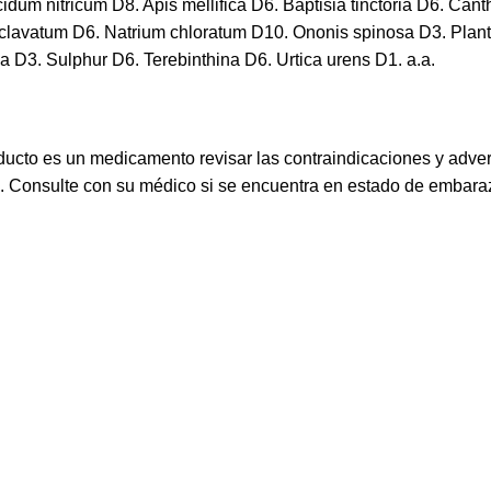
idum nitricum D8. Apis mellifica D6. Baptisia tinctoria D6. Ca
clavatum D6. Natrium chloratum D10. Ononis spinosa D3. Plant
 D3. Sulphur D6. Terebinthina D6. Urtica urens D1. a.a.
ucto es un medicamento revisar las contraindicaciones y adve
s. Consulte con su médico si se encuentra en estado de embaraz