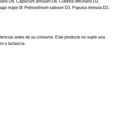
ntharis D6. Capsicum annuum D6. Cubeba officinalis D2.
ago major Ø. Petroselinum sativum D3. Populus tremula D2.
rtencias antes de su consumo. Este producto no suple una
o o lactancia.