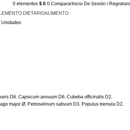
0
elementos
$
0
0
Comparar
Inicio De Sesión / Registrar
LEMENTO DIETARIO
ALIMENTO
0 Unidades
ntharis D6. Capsicum annuum D6. Cubeba officinalis D2.
ago major Ø. Petroselinum sativum D3. Populus tremula D2.