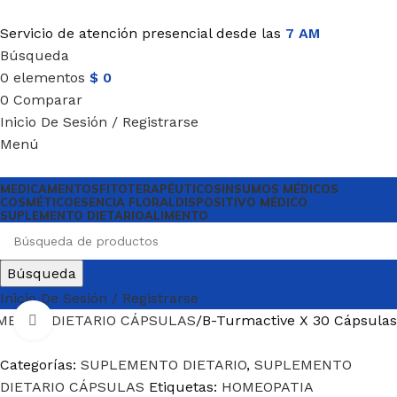
Servicio de atención presencial desde las
7 AM
Búsqueda
0
elementos
$
0
0
Comparar
Inicio De Sesión / Registrarse
Menú
MEDICAMENTOS
FITOTERAPÉUTICOS
INSUMOS MÉDICOS
COSMÉTICO
ESENCIA FLORAL
DISPOSITIVO MÉDICO
SUPLEMENTO DIETARIO
ALIMENTO
Búsqueda
Inicio De Sesión / Registrarse
MENTO DIETARIO CÁPSULAS
B-Turmactive X 30 Cápsulas
Haga Click para agrandar
Categorías:
SUPLEMENTO DIETARIO
,
SUPLEMENTO
DIETARIO CÁPSULAS
Etiquetas:
HOMEOPATIA