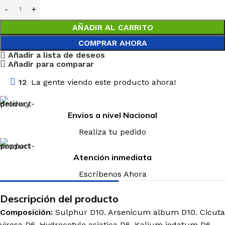
AÑADIR AL CARRITO
COMPRAR AHORA
Añadir a lista de deseos
Añadir para comparar
12
La gente viendo este producto ahora!
Envios a nivel Nacional
Realiza tu pedido
Atención inmediata
Escríbenos Ahora
Descripción del producto
Composición:
Sulphur
D10.
Arsenicum
album
D10. Cicuta
virosa
D6.
Hydrocotyle
asiatica
D6.
Kalium
iodatum
D6.