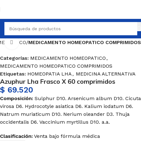
EOPATICO
MEDICAMENTO HOMEOPATICO COMPRIMIDOS
Haga Click para agrandar
Categorías:
MEDICAMENTO HOMEOPATICO
,
MEDICAMENTO HOMEOPATICO COMPRIMIDOS
Etiquetas:
HOMEOPATIA LHA
,
MEDICINA ALTERNATIVA
Azuphur Lha Frasco X 60 comprimidos
$
69.520
Composición:
Sulphur
D10.
Arsenicum
album
D10. Cicuta
virosa
D6.
Hydrocotyle
asiatica
D6.
Kalium
iodatum
D6.
Natrum
muriaticum
D10. Nerium oleander D3.
Thuja
occidentalis
D6.
Vaccinium
myrtillus
D10. a.a.
Clasificación:
Venta
bajo
fórmula
médica