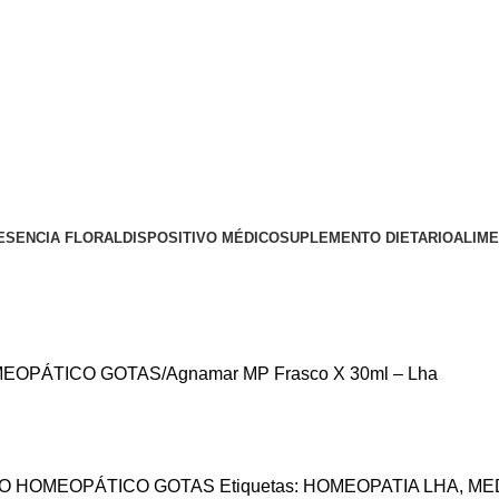
ESENCIA FLORAL
DISPOSITIVO MÉDICO
SUPLEMENTO DIETARIO
ALIM
EOPÁTICO GOTAS
Agnamar MP Frasco X 30ml – Lha
O HOMEOPÁTICO GOTAS
Etiquetas:
HOMEOPATIA LHA
,
ME